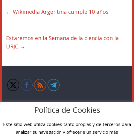
←
Wikimedia Argentina cumple 10 años
Estaremos en la Semana de la ciencia con la
URJC
→
Política de Cookies
Este sitio web utiliza cookies tanto propias y de terceros para
analizar su navegación y ofrecerle un servicio más
Copyright © 2026
Florencia Claes
. Todos los derechos