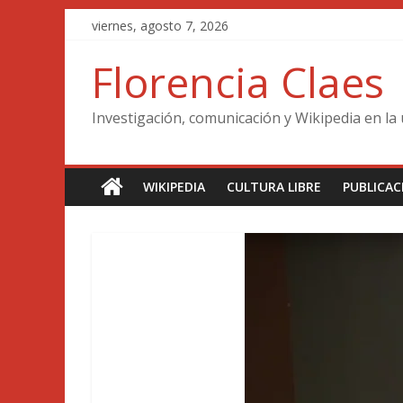
Saltar
viernes, agosto 7, 2026
al
contenido
Florencia Claes
Investigación, comunicación y Wikipedia en la
WIKIPEDIA
CULTURA LIBRE
PUBLICAC