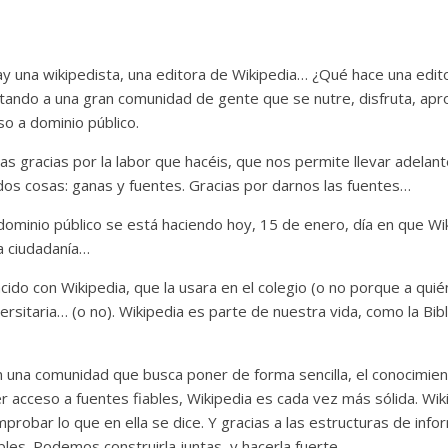
ay una wikipedista, una editora de Wikipedia… ¿Qué hace una editor
ando a una gran comunidad de gente que se nutre, disfruta, aprove
so a dominio público.
as gracias por la labor que hacéis, que nos permite llevar adelant
 dos cosas: ganas y fuentes. Gracias por darnos las fuentes…
 dominio público se está haciendo hoy, 15 de enero, día en que Wi
la ciudadanía…
do con Wikipedia, que la usara en el colegio (o no porque a quién
versitaria… (o no). Wikipedia es parte de nuestra vida, como la Bi
una comunidad que busca poner de forma sencilla, el conocimient
 acceso a fuentes fiables, Wikipedia es cada vez más sólida. Wiki
robar lo que en ella se dice. Y gracias a las estructuras de infor
les. Podemos construirla juntas, y hacerla fuerte.