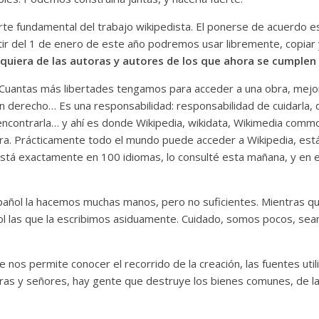
e fundamental del trabajo wikipedista. El ponerse de acuerdo es 
r del 1 de enero de este año podremos usar libremente, copiar 
quiera de las autoras y autores de los que ahora se cumplen 
. Cuantas más libertades tengamos para acceder a una obra, mej
derecho… Es una responsabilidad: responsabilidad de cuidarla, de 
 encontrarla… y ahí es donde Wikipedia, wikidata, Wikimedia comm
a. Prácticamente todo el mundo puede acceder a Wikipedia, está 
 está exactamente en 100 idiomas, lo consulté esta mañana, y en 
pañol la hacemos muchas manos, pero no suficientes. Mientras qu
las que la escribimos asiduamente. Cuidado, somos pocos, seamos
 nos permite conocer el recorrido de la creación, las fuentes uti
ñoras y señores, hay gente que destruye los bienes comunes, de 