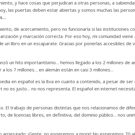
miento, y hace cosas que perjudican a otras personas, a sabiendas
 hoy, las puertas deben estar abiertas y somos muchas las perso
as…
ento, de acercamiento, pero no funcionaría si las instituciones co
ndarización y marcación correcta. Por eso hoy, mi comunidad viene 
de un libro en un escaparate. Gracias por ponerlas accesibles de v
nzó un hito importantísimo… hemos llegado a los 2 millones de a
 a los 7 millones… en alemán están en casi 3 millones…
edia en español es la 8va en cuanto a contenido, a pesar de ser 
t no es justo… no nos representa. El español en internet necesita 
o. El trabajo de personas distintas que nos relacionamos de dife
o, de licencias libres, en definitiva, del dominio público… nos un
go arriesgado: ¡Gente, no esperemos a morir! No esperemos 70 