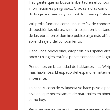
Hay gente que no busca la libertad en el conoci
información es peligroso… Gracias a días como
de los
procomunes y las instituciones públic
Wikipedia funciona como una interfaz de conocimi
disposición las obras, si no trabajan en la esta
de las obras en el dominio púbico algo más allá 
aprendizaje y del conocimiento…
Hace unos pocos días, Wikipedia en Español alca
poco? En inglés están a pocas semanas de llegar
Pensemos en la cantidad de hablantes… La Wikip
más hablantes. El espacio del español en interne
imperante.
La construcción de Wikipedia se hace paso a pas
niveles, que necesitamos de materiales en abiert
como hoy.
Pero, ya que estoy aquí… me voy a animar a al